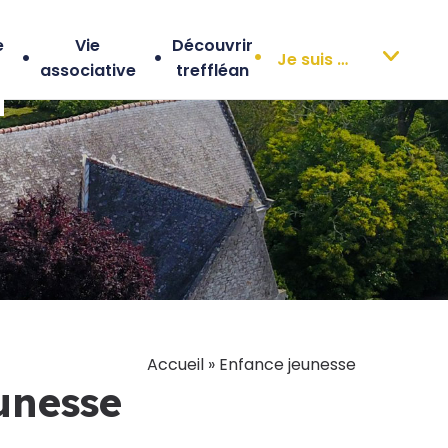
e
Vie
Découvrir
associative
treffléan
Je suis 
Accueil
»
Enfance jeunesse
unesse